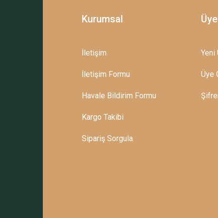
Kurumsal
Üye
İletişim
Yeni 
İletişim Formu
Üye G
Havale Bildirim Formu
Şifr
Kargo Takibi
Sipariş Sorgula