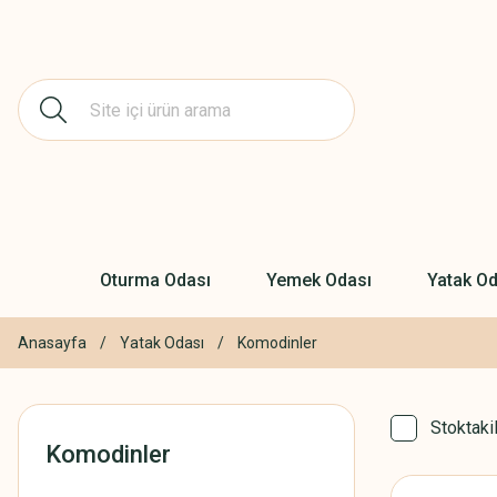
Oturma Odası
Yemek Odası
Yatak Od
Anasayfa
Yatak Odası
Komodinler
Stoktaki
Komodinler