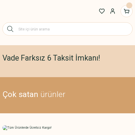
Vade Farksız 6 Taksit İmkanı!
Çok satan
ürünler
Siwa Kitaplık
3'lü Meşe Zigon Sehpa