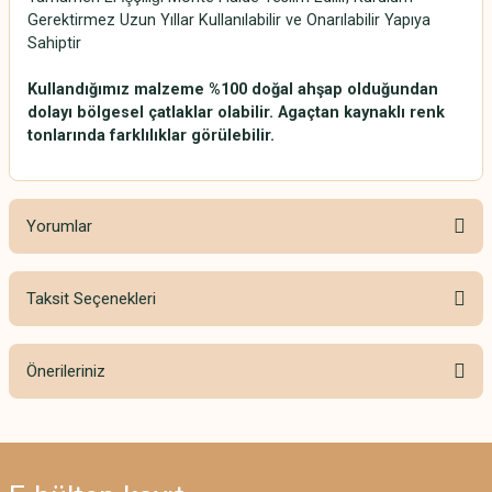
Gerektirmez Uzun Yıllar Kullanılabilir ve Onarılabilir Yapıya
Sahiptir
Kullandığımız malzeme %100 doğal ahşap olduğundan
dolayı bölgesel çatlaklar olabilir. Agaçtan kaynaklı renk
tonlarında farklılıklar görülebilir.
Yorumlar
Taksit Seçenekleri
Bu ürüne ilk yorumu siz yapın!
Önerileriniz
Yorum Yaz
Bu ürünün fiyat bilgisi, resim, ürün açıklamalarında ve diğer konularda
yetersiz gördüğünüz noktaları öneri formunu kullanarak tarafımıza
iletebilirsiniz.