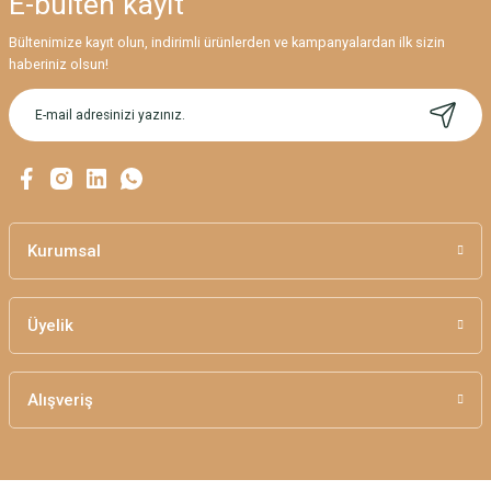
E-bülten
kayıt
Görüş ve önerileriniz için teşekkür ederiz.
Bültenimize kayıt olun, indirimli ürünlerden ve kampanyalardan ilk sizin
Ürün resmi kalitesiz, bozuk veya görüntülenemiyor.
haberiniz olsun!
Ürün açıklamasında eksik bilgiler bulunuyor.
Ürün bilgilerinde hatalar bulunuyor.
Ürün fiyatı diğer sitelerden daha pahalı.
Bu ürüne benzer farklı alternatifler olmalı.
Kurumsal
Üyelik
Gönder
Alışveriş