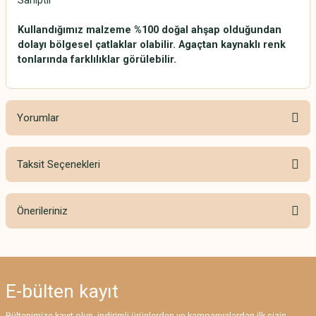
Sahiptir
Kullandığımız malzeme %100 doğal ahşap olduğundan
dolayı bölgesel çatlaklar olabilir. Agaçtan kaynaklı renk
tonlarında farklılıklar görülebilir.
Yorumlar
Taksit Seçenekleri
Bu ürüne ilk yorumu siz yapın!
Önerileriniz
Yorum Yaz
Bu ürünün fiyat bilgisi, resim, ürün açıklamalarında ve diğer konularda
yetersiz gördüğünüz noktaları öneri formunu kullanarak tarafımıza
iletebilirsiniz.
E-bülten
kayıt
Görüş ve önerileriniz için teşekkür ederiz.
Bültenimize kayıt olun, indirimli ürünlerden ve kampanyalardan ilk sizin