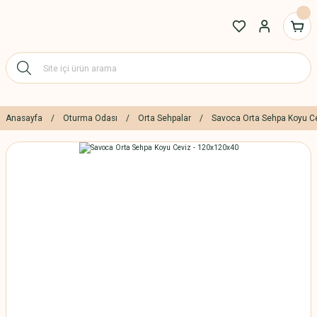
Anasayfa
Oturma Odası
Orta Sehpalar
Savoca Orta Sehpa Koyu C