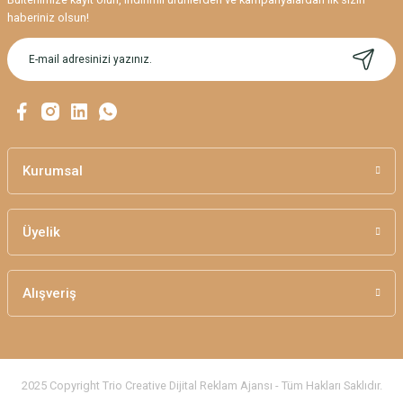
Ürün resmi kalitesiz, bozuk veya görüntülenemiyor.
haberiniz olsun!
Ürün açıklamasında eksik bilgiler bulunuyor.
Ürün bilgilerinde hatalar bulunuyor.
Ürün fiyatı diğer sitelerden daha pahalı.
Bu ürüne benzer farklı alternatifler olmalı.
Kurumsal
Üyelik
Gönder
Alışveriş
2025 Copyright Trio Creative Dijital Reklam Ajansı - Tüm Hakları Saklıdır.