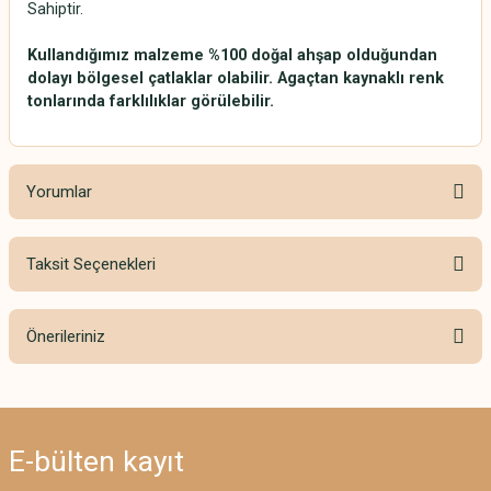
Sahiptir.
Kullandığımız malzeme %100 doğal ahşap olduğundan
dolayı bölgesel çatlaklar olabilir. Agaçtan kaynaklı renk
tonlarında farklılıklar görülebilir.
Yorumlar
Taksit Seçenekleri
Bu ürüne ilk yorumu siz yapın!
Önerileriniz
Yorum Yaz
Bu ürünün fiyat bilgisi, resim, ürün açıklamalarında ve diğer konularda
yetersiz gördüğünüz noktaları öneri formunu kullanarak tarafımıza
iletebilirsiniz.
E-bülten
kayıt
Görüş ve önerileriniz için teşekkür ederiz.