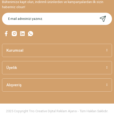
Bültenimize kayıt olun, indirimli ürünlerden ve kampanyalardan ilk sizin
Ürün resmi kalitesiz, bozuk veya görüntülenemiyor.
haberiniz olsun!
Ürün açıklamasında eksik bilgiler bulunuyor.
Ürün bilgilerinde hatalar bulunuyor.
Ürün fiyatı diğer sitelerden daha pahalı.
Bu ürüne benzer farklı alternatifler olmalı.
Kurumsal
Üyelik
Gönder
Alışveriş
2025 Copyright Trio Creative Dijital Reklam Ajansı - Tüm Hakları Saklıdır.