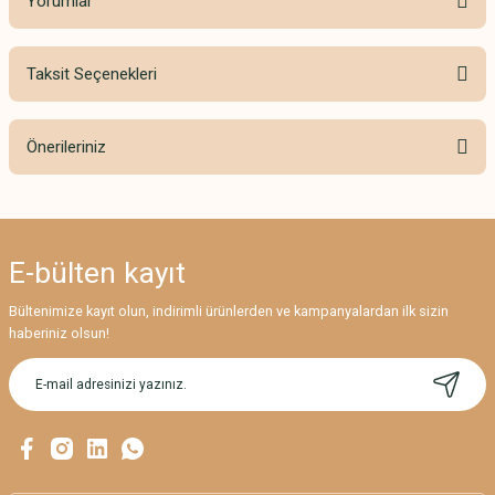
Yorumlar
Taksit Seçenekleri
Bu ürüne ilk yorumu siz yapın!
Önerileriniz
Yorum Yaz
Bu ürünün fiyat bilgisi, resim, ürün açıklamalarında ve diğer konularda
yetersiz gördüğünüz noktaları öneri formunu kullanarak tarafımıza
iletebilirsiniz.
E-bülten
kayıt
Görüş ve önerileriniz için teşekkür ederiz.
Bültenimize kayıt olun, indirimli ürünlerden ve kampanyalardan ilk sizin
Ürün resmi kalitesiz, bozuk veya görüntülenemiyor.
haberiniz olsun!
Ürün açıklamasında eksik bilgiler bulunuyor.
Ürün bilgilerinde hatalar bulunuyor.
Ürün fiyatı diğer sitelerden daha pahalı.
Bu ürüne benzer farklı alternatifler olmalı.