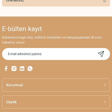
Önerileriniz
Yorum Yaz
Bu ürünün fiyat bilgisi, resim, ürün açıklamalarında ve diğer konularda
yetersiz gördüğünüz noktaları öneri formunu kullanarak tarafımıza
iletebilirsiniz.
E-bülten
kayıt
Görüş ve önerileriniz için teşekkür ederiz.
Bültenimize kayıt olun, indirimli ürünlerden ve kampanyalardan ilk sizin
Ürün resmi kalitesiz, bozuk veya görüntülenemiyor.
haberiniz olsun!
Ürün açıklamasında eksik bilgiler bulunuyor.
Ürün bilgilerinde hatalar bulunuyor.
Ürün fiyatı diğer sitelerden daha pahalı.
Bu ürüne benzer farklı alternatifler olmalı.
Kurumsal
Üyelik
Gönder