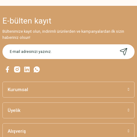
Bu ürünün fiyat bilgisi, resim, ürün açıklamalarında ve diğer konularda
yetersiz gördüğünüz noktaları öneri formunu kullanarak tarafımıza
iletebilirsiniz.
E-bülten
kayıt
Görüş ve önerileriniz için teşekkür ederiz.
Bültenimize kayıt olun, indirimli ürünlerden ve kampanyalardan ilk sizin
Ürün resmi kalitesiz, bozuk veya görüntülenemiyor.
haberiniz olsun!
Ürün açıklamasında eksik bilgiler bulunuyor.
Ürün bilgilerinde hatalar bulunuyor.
Ürün fiyatı diğer sitelerden daha pahalı.
Bu ürüne benzer farklı alternatifler olmalı.
Kurumsal
Üyelik
Gönder
Alışveriş