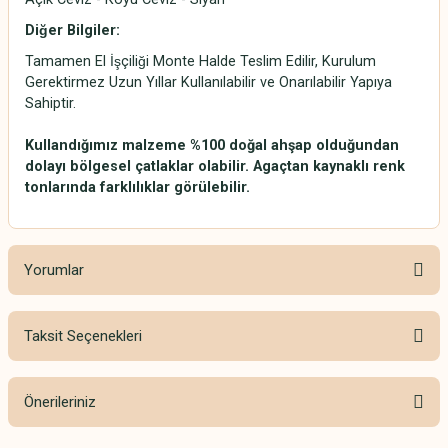
Diğer Bilgiler:
Tamamen El İşçiliği Monte Halde Teslim Edilir, Kurulum
Gerektirmez Uzun Yıllar Kullanılabilir ve Onarılabilir Yapıya
Sahiptir.
Kullandığımız malzeme %100 doğal ahşap olduğundan
dolayı bölgesel çatlaklar olabilir. Agaçtan kaynaklı renk
tonlarında farklılıklar görülebilir.
Yorumlar
Taksit Seçenekleri
Bu ürüne ilk yorumu siz yapın!
Önerileriniz
Yorum Yaz