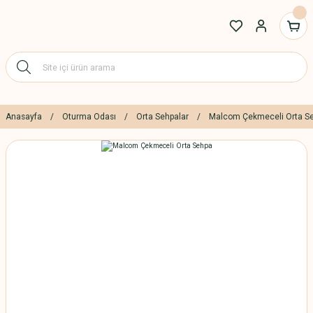
Anasayfa
Oturma Odası
Orta Sehpalar
Malcom Çekmeceli Orta S