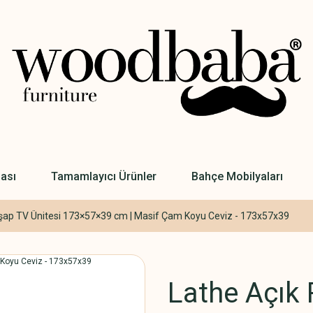
ası
Tamamlayıcı Ürünler
Bahçe Mobilyaları
hşap TV Ünitesi 173×57×39 cm | Masif Çam Koyu Ceviz - 173x57x39
Lathe Açık 