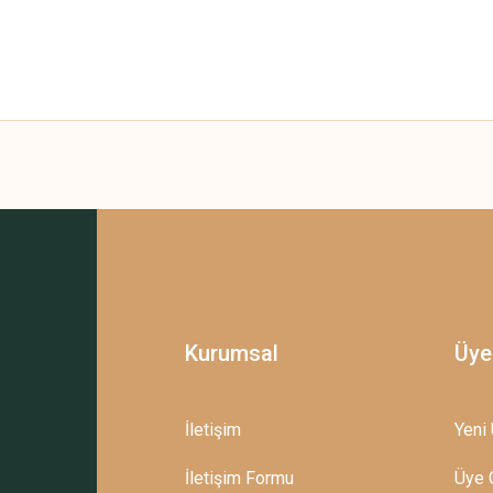
 yetersiz gördüğünüz noktaları öneri formunu kullanarak tarafımıza iletebilirsini
Bu ürüne ilk yorumu siz yapın!
Yorum Yaz
Kurumsal
Üye
İletişim
Yeni 
İletişim Formu
Üye G