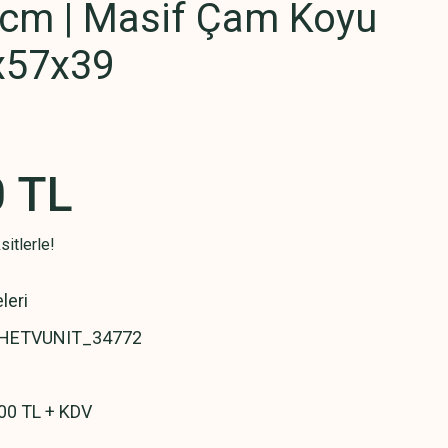
cm | Masif Çam Koyu
3x57x39
0 TL
itlerle!
leri
HETVUNIT_34772
00 TL + KDV