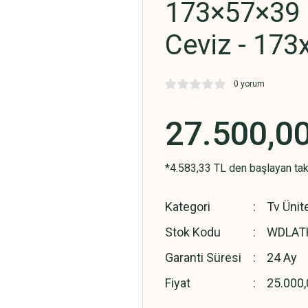
173×57×39 
Ceviz - 17
0 yorum
27.500,0
*4.583,33 TL den başlayan taks
Kategori
Tv Ünite
Stok Kodu
WDLAT
Garanti Süresi
24 Ay
Fiyat
25.000,