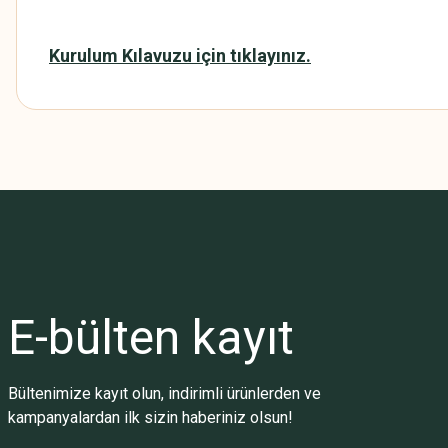
Kurulum Kılavuzu için tıklayınız.
Bu ürünün fiyat bilgisi, resim, ürün açıklamalarında ve diğer konularda
Görüş ve önerileriniz için teşekkür ederiz.
Ürün resmi kalitesiz, bozuk veya görüntülenemiyor.
Ürün açıklamasında eksik bilgiler bulunuyor.
Ürün bilgilerinde hatalar bulunuyor.
Ürün fiyatı diğer sitelerden daha pahalı.
E-bülten
kayıt
Bu ürüne benzer farklı alternatifler olmalı.
Bültenimize kayıt olun, indirimli ürünlerden ve
kampanyalardan ilk sizin haberiniz olsun!