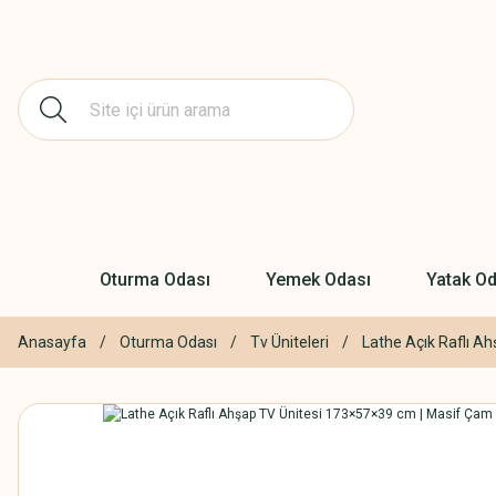
Oturma Odası
Yemek Odası
Yatak Od
Anasayfa
Oturma Odası
Tv Üniteleri
Lathe Açık Raflı A