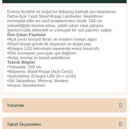
Evinize ferahlık ve doğal bir dokunuş katmak için tasarlanan
Defne Açık Ceviz Masif Ahşap Lambader, İskandinav
minimalist stilin en zarif örneklerinden biridir. 150 cm
yüksekliğiyle oturma odası, yatak odası veya çalışma
alanlarınızda dekoratif ve yumuşak bir ışık yayılımı sağlar.
Öne Çıkan Faydalar
•Açık ceviz tonuyla ferah ve modern mekan algısı
•Masif ahşap gövde ile dayanıklı ve doğal yapı
•Entegre LED teknolojisi sayesinde enerji tasarrufu
•Göz yormayan yumuşak ışık dağılımı
•Kolay montaj ve özenli paketleme
Teknik Bilgiler
•Yükseklik: 150 cm
•Malzeme: Masif Ahşap (Açık Ceviz)
•Aydınlatma: Entegre LED (A++ sınıfı)
•Stil: İskandinav, Minimal, Modern
•Ampul: Gerektirmez
Yorumlar
Taksit Seçenekleri