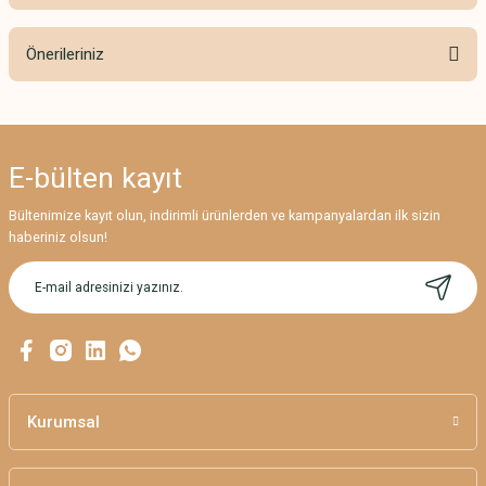
Bu ürüne ilk yorumu siz yapın!
Önerileriniz
Yorum Yaz
Bu ürünün fiyat bilgisi, resim, ürün açıklamalarında ve diğer konularda
yetersiz gördüğünüz noktaları öneri formunu kullanarak tarafımıza
iletebilirsiniz.
E-bülten
kayıt
Görüş ve önerileriniz için teşekkür ederiz.
Bültenimize kayıt olun, indirimli ürünlerden ve kampanyalardan ilk sizin
Ürün resmi kalitesiz, bozuk veya görüntülenemiyor.
haberiniz olsun!
Ürün açıklamasında eksik bilgiler bulunuyor.
Ürün bilgilerinde hatalar bulunuyor.
Ürün fiyatı diğer sitelerden daha pahalı.
Bu ürüne benzer farklı alternatifler olmalı.
Kurumsal