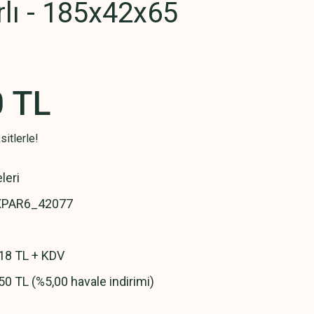
lı - 185x42x65
0 TL
itlerle!
leri
XPAR6_42077
18 TL + KDV
50 TL (%5,00 havale indirimi)