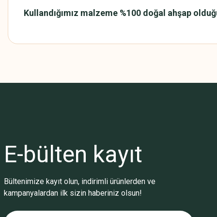
Kullandığımız malzeme %100 doğal ahşap olduğunda
Bu ürünün fiyat bilgisi, resim, ürün açıklamalarında ve diğer konularda
Görüş ve önerileriniz için teşekkür ederiz.
Ürün resmi kalitesiz, bozuk veya görüntülenemiyor.
Ürün açıklamasında eksik bilgiler bulunuyor.
Ürün bilgilerinde hatalar bulunuyor.
Ürün fiyatı diğer sitelerden daha pahalı.
E-bülten
kayıt
Bu ürüne benzer farklı alternatifler olmalı.
Bültenimize kayıt olun, indirimli ürünlerden ve
kampanyalardan ilk sizin haberiniz olsun!