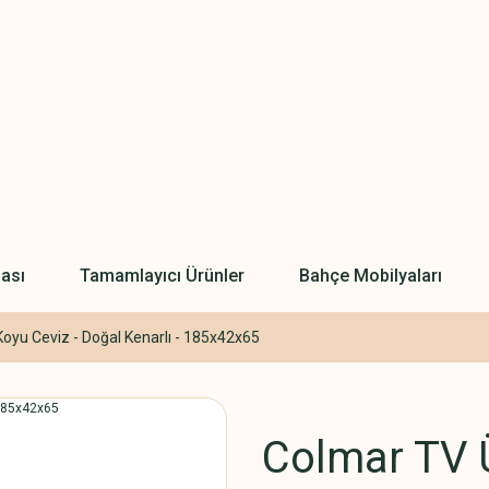
ası
Tamamlayıcı Ürünler
Bahçe Mobilyaları
Koyu Ceviz - Doğal Kenarlı - 185x42x65
Colmar TV Ü