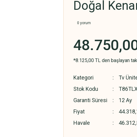
Doğal Kenar
0 yorum
48.750,0
*8.125,00 TL den başlayan taks
Kategori
Tv Ünite
Stok Kodu
T86TL
Garanti Süresi
12 Ay
Fiyat
44.318,
Havale
46.312,