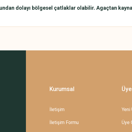
n dolayı bölgesel çatlaklar olabilir. Agaçtan kaynaklı 
 yetersiz gördüğünüz noktaları öneri formunu kullanarak tarafımıza iletebilirsini
Bu ürüne ilk yorumu siz yapın!
Yorum Yaz
Kurumsal
Üye
İletişim
Yeni 
İletişim Formu
Üye G