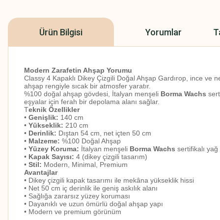
Ürün Bilgisi
Yorumlar
T
Modern Zarafetin Ahşap Yorumu
Classy 4 Kapaklı Dikey Çizgili Doğal Ahşap Gardırop, ince ve net
ahşap rengiyle sıcak bir atmosfer yaratır.
%100 doğal ahşap gövdesi, İtalyan menşeli
Borma Wachs
sert
eşyalar için ferah bir depolama alanı sağlar.
T
eknik Özellikler
•
Genişlik:
140 cm
•
Yükseklik:
210 cm
•
Derinlik:
Dıştan 54 cm, net içten 50 cm
•
Malzeme:
%100 Doğal Ahşap
•
Yüzey Koruma:
İtalyan menşeli
Borma Wachs
sertifikalı yağ
•
Kapak Sayısı:
4 (dikey çizgili tasarım)
•
Stil:
Modern, Minimal, Premium
Avantajlar
•
Dikey çizgili kapak tasarımı ile mekâna yükseklik hissi
•
Net 50 cm iç derinlik ile geniş askılık alanı
•
Sağlığa zararsız yüzey koruması
•
Dayanıklı ve uzun ömürlü doğal ahşap yapı
•
Modern ve premium görünüm