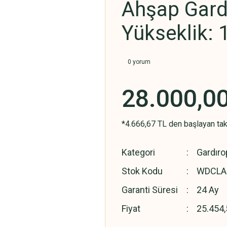
Ahşap Gard
Yükseklik: 
0 yorum
28.000,0
*4.666,67 TL den başlayan taks
Kategori
Gardıro
Stok Kodu
WDCLA
Garanti Süresi
24 Ay
Fiyat
25.454,