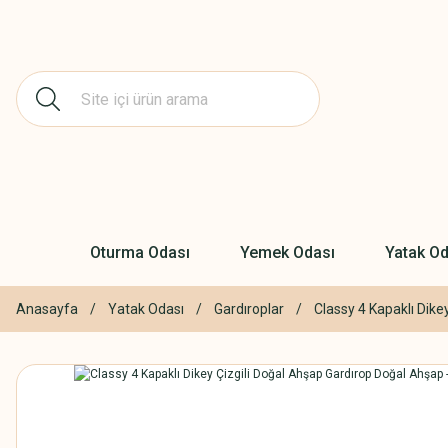
Oturma Odası
Yemek Odası
Yatak Od
Anasayfa
Yatak Odası
Gardıroplar
Classy 4 Kapaklı Dike