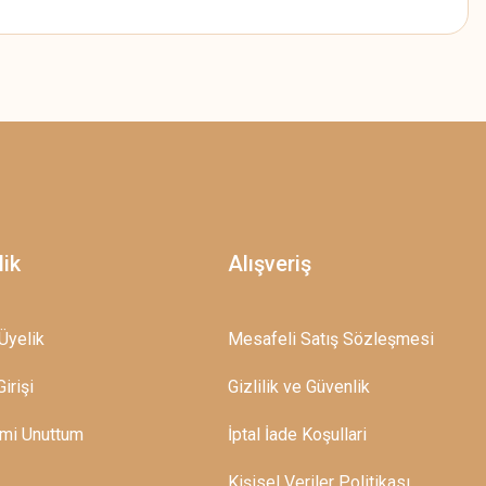
z.
lik
Alışveriş
Üyelik
Mesafeli Satış Sözleşmesi
irişi
Gizlilik ve Güvenlik
emi Unuttum
İptal İade Koşullari
Kişisel Veriler Politikası