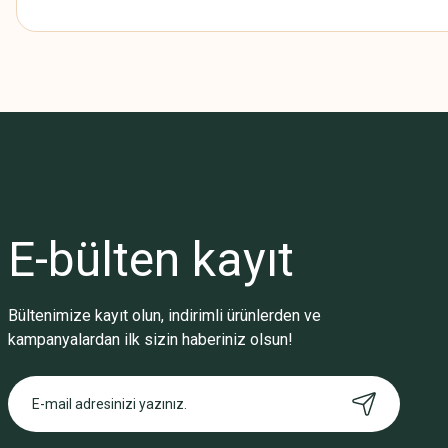
Bu ürünün fiyat bilgisi, resim, ürün açıklamalarında ve diğer konularda
Görüş ve önerileriniz için teşekkür ederiz.
Ürün resmi kalitesiz, bozuk veya görüntülenemiyor.
Ürün açıklamasında eksik bilgiler bulunuyor.
Ürün bilgilerinde hatalar bulunuyor.
Ürün fiyatı diğer sitelerden daha pahalı.
E-bülten
kayıt
Bu ürüne benzer farklı alternatifler olmalı.
Bültenimize kayıt olun, indirimli ürünlerden ve
kampanyalardan ilk sizin haberiniz olsun!