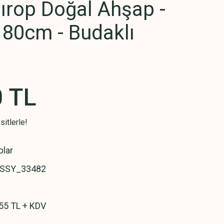
ırop Doğal Ahşap -
180cm - Budaklı
0 TL
itlerle!
plar
SSY_33482
55 TL + KDV