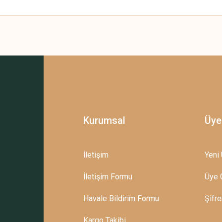
 yetersiz gördüğünüz noktaları öneri formunu kullanarak tarafımıza iletebilirsini
Bu ürüne ilk yorumu siz yapın!
Yorum Yaz
Kurumsal
Üye
İletişim
Yeni 
İletişim Formu
Üye G
Gönder
Havale Bildirim Formu
Şifr
Kargo Takibi