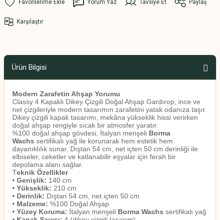
Yorum Yaz
Tavsiye Et
Paylaş
Karşılaştır
Ürün Bilgisi
Modern Zarafetin Ahşap Yorumu
Classy 4 Kapaklı Dikey Çizgili Doğal Ahşap Gardırop, ince ve
net çizgileriyle modern tasarımın zarafetini yatak odanıza taşır.
Dikey çizgili kapak tasarımı, mekâna yükseklik hissi verirken
doğal ahşap rengiyle sıcak bir atmosfer yaratır.
%100 doğal ahşap gövdesi, İtalyan menşeli
Borma
Wachs
sertifikalı yağ ile korunarak hem estetik hem
dayanıklılık sunar. Dıştan 54 cm, net içten 50 cm derinliği ile
elbiseler, ceketler ve katlanabilir eşyalar için ferah bir
depolama alanı sağlar.
T
eknik Özellikler
•
Genişlik:
140 cm
•
Yükseklik:
210 cm
•
Derinlik:
Dıştan 54 cm, net içten 50 cm
•
Malzeme:
%100 Doğal Ahşap
•
Yüzey Koruma:
İtalyan menşeli
Borma Wachs
sertifikalı yağ
•
Kapak Sayısı:
4 (dikey çizgili tasarım)