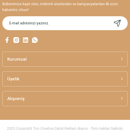
Bültenimize kayıt olun, indirimli ürünlerden ve kampanyalardan ilk sizin
Ürün resmi kalitesiz, bozuk veya görüntülenemiyor.
haberiniz olsun!
Ürün açıklamasında eksik bilgiler bulunuyor.
Ürün bilgilerinde hatalar bulunuyor.
Ürün fiyatı diğer sitelerden daha pahalı.
Bu ürüne benzer farklı alternatifler olmalı.
Kurumsal
Üyelik
Gönder
Alışveriş
2025 Copyright Trio Creative Dijital Reklam Ajansı - Tüm Hakları Saklıdır.