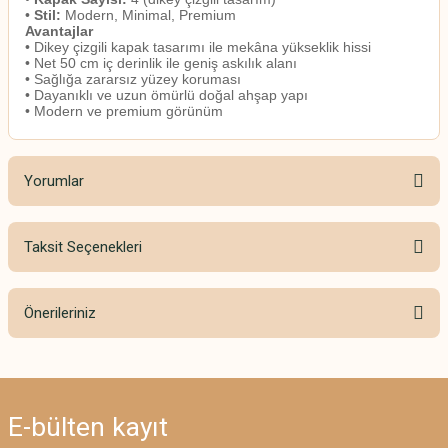
•
Stil:
Modern, Minimal, Premium
Avantajlar
•
Dikey çizgili kapak tasarımı ile mekâna yükseklik hissi
•
Net 50 cm iç derinlik ile geniş askılık alanı
•
Sağlığa zararsız yüzey koruması
•
Dayanıklı ve uzun ömürlü doğal ahşap yapı
•
Modern ve premium görünüm
Yorumlar
Taksit Seçenekleri
Bu ürüne ilk yorumu siz yapın!
Önerileriniz
Yorum Yaz
Bu ürünün fiyat bilgisi, resim, ürün açıklamalarında ve diğer konularda
yetersiz gördüğünüz noktaları öneri formunu kullanarak tarafımıza
iletebilirsiniz.
E-bülten
kayıt
Görüş ve önerileriniz için teşekkür ederiz.