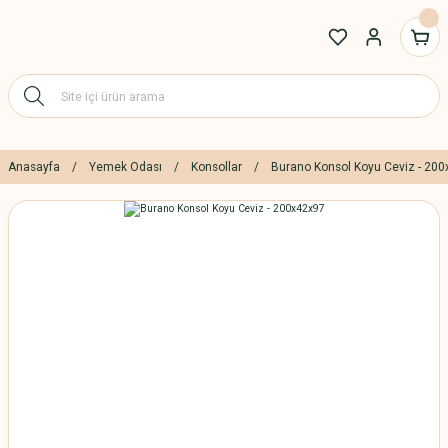
Anasayfa
Yemek Odası
Konsollar
Burano Konsol Koyu Ceviz - 20