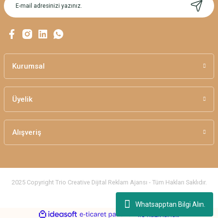
Ürün bilgilerinde hatalar bulunuyor.
Ürün fiyatı diğer sitelerden daha pahalı.
Bu ürüne benzer farklı alternatifler olmalı.
Kurumsal
Üyelik
Gönder
Alışveriş
2025 Copyright Trio Creative Dijital Reklam Ajansı - Tüm Hakları Saklıdır.
Whatsapptan Bilgi Alın.
ideasoft
ile
e-