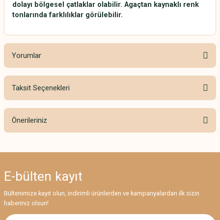
dolayı bölgesel çatlaklar olabilir. Agaçtan kaynaklı renk
tonlarında farklılıklar görülebilir.
Yorumlar
Taksit Seçenekleri
Bu ürüne ilk yorumu siz yapın!
Önerileriniz
Yorum Yaz
Bu ürünün fiyat bilgisi, resim, ürün açıklamalarında ve diğer konularda
yetersiz gördüğünüz noktaları öneri formunu kullanarak tarafımıza
iletebilirsiniz.
E-bülten
kayıt
Görüş ve önerileriniz için teşekkür ederiz.
Bültenimize kayıt olun, indirimli ürünlerden ve kampanyalardan ilk sizin
Ürün resmi kalitesiz, bozuk veya görüntülenemiyor.
haberiniz olsun!
Ürün açıklamasında eksik bilgiler bulunuyor.